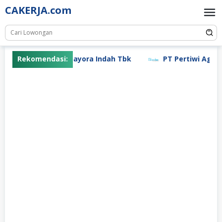
Skip
CAKERJA.com
to
content
Rekomendasi:
PT Mayora Indah Tbk
PT Pertiwi Agung