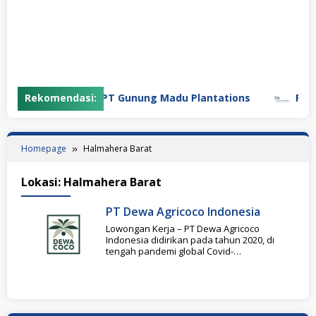
Rekomendasi:
PT Gunung Madu Plantations
PT Bi
Homepage
Halmahera Barat
Lokasi:
Halmahera Barat
PT Dewa Agricoco Indonesia
Lowongan Kerja – PT Dewa Agricoco
Indonesia didirikan pada tahun 2020, di
tengah pandemi global Covid-
19. Bersamaan dengan krisis kesehatan di