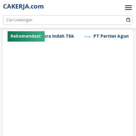
Skip
CAKERJA.com
to
content
Rekomendasi:
PT Mayora Indah Tbk
PT Pertiwi Agung (L