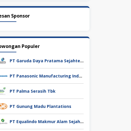
esan Sponsor
owongan Populer
PT Garuda Daya Pratama Sejahtera
PT Panasonic Manufacturing Indonesia
PT Palma Serasih Tbk
PT Gunung Madu Plantations
PT Equalindo Makmur Alam Sejahtera (Equalindo Group)