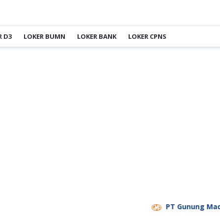
R D3
LOKER BUMN
LOKER BANK
LOKER CPNS
PT Gunung Madu P