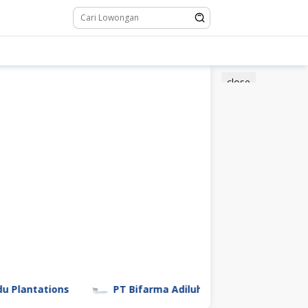
close
lantations
PT Bifarma Adiluhung (a Kalbe Company)