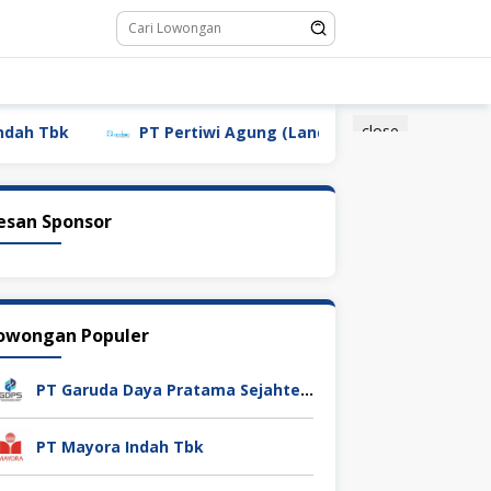
close
bk
PT Pertiwi Agung (Landson)
PT Sebastian Ci
esan Sponsor
owongan Populer
PT Garuda Daya Pratama Sejahtera
PT Mayora Indah Tbk