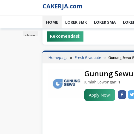
Skip
CAKERJA.com
to
content
HOME
LOKER SMK
LOKER SMA
LOKE
close
Rekomendasi:
Homepage
Fresh Graduate
Gunung Sewu 
Gunung Sewu
Jumlah Lowongan:
1
Apply Now!