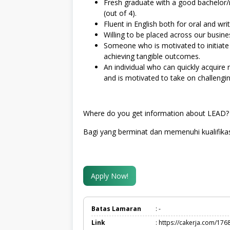
Fresh graduate with a good bachelor
(out of 4).
Fluent in English both for oral and wri
Willing to be placed across our busine
Someone who is motivated to initiate
achieving tangible outcomes.
An individual who can quickly acquire n
and is motivated to take on challengin
Where do you get information about LEAD? (
Bagi yang berminat dan memenuhi kualifikas
Apply Now!
Batas Lamaran
: -
Link
: https://cakerja.com/176