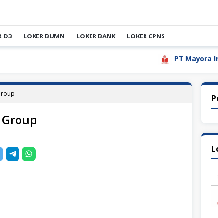
R D3
LOKER BUMN
LOKER BANK
LOKER CPNS
PT Mayora Indah T
Group
P
 Group
L