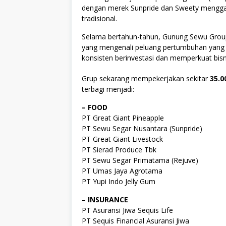
dengan merek Sunpride dan Sweety mengga
tradisional.
Selama bertahun-tahun, Gunung Sewu Group
yang mengenali peluang pertumbuhan yang u
konsisten berinvestasi dan memperkuat bisni
Grup sekarang mempekerjakan sekitar
35.0
terbagi menjadi:
– FOOD
PT Great Giant Pineapple
PT Sewu Segar Nusantara (Sunpride)
PT Great Giant Livestock
PT Sierad Produce Tbk
PT Sewu Segar Primatama (Rejuve)
PT Umas Jaya Agrotama
PT Yupi Indo Jelly Gum
– INSURANCE
PT Asuransi Jiwa Sequis Life
PT Sequis Financial Asuransi Jiwa