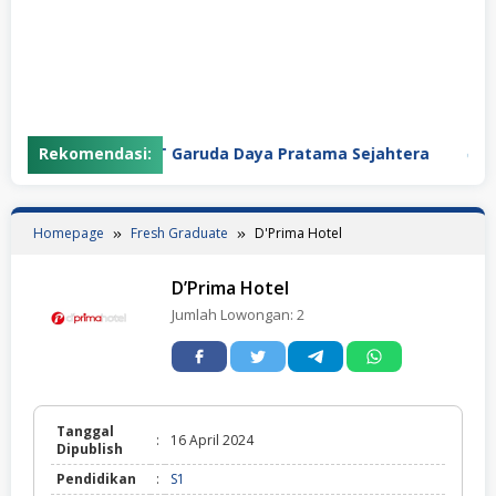
Rekomendasi:
PT Garuda Daya Pratama Sejahtera
PT
Homepage
Fresh Graduate
D'Prima Hotel
D’Prima Hotel
Jumlah Lowongan:
2
Tanggal
:
16 April 2024
Dipublish
Pendidikan
:
S1